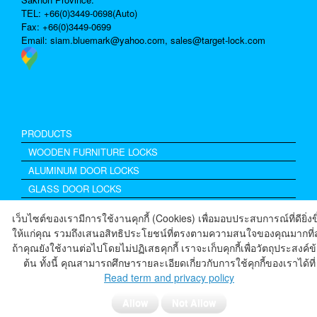
TEL: +66(0)3449-0698(Auto)
Fax: +66(0)3449-0699
Email:
siam.bluemark@yahoo.com,
sales@target-lock.com
PRODUCTS
WOODEN FURNITURE LOCKS
ALUMINUM DOOR LOCKS
GLASS DOOR LOCKS
Excel Drawer Lock
เว็บไซต์ของเรามีการใช้งานคุกกี้ (Cookies) เพื่อมอบประสบการณ์ที่ดียิ่งข
ACCESSORIES
ให้แก่คุณ รวมถึงเสนอสิทธิประโยชน์ที่ตรงตามความสนใจของคุณมากที่ส
ถ้าคุณยังใช้งานต่อไปโดยไม่ปฏิเสธคุกกี้ เราจะเก็บคุกกี้เพื่อวัตถุประสงค์ข
ต้น ทั้งนี้ คุณสามารถศึกษารายละเอียดเกี่ยวกับการใช้คุกกี้ของเราได้ที่
Read term and privacy policy
©2018 Siam Blue Mark co., ltd. www.target-lock.com
Theme by
SiteOrigin
Allow
Not Allow