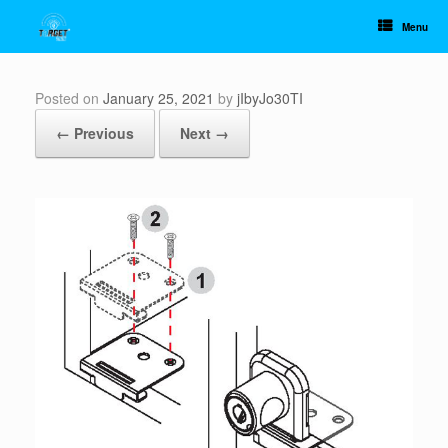
Skip
to
Menu
content
Posted on
January 25, 2021
by
jIbyJo30TI
← Previous
Next →