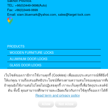
Sakhon Province.
TEL: +66(0)3449-0698(Auto)
Fax: +66(0)3449-0699
Email:
siam.bluemark@yahoo.com,
sales@target-lock.com
PRODUCTS
WOODEN FURNITURE LOCKS
ALUMINUM DOOR LOCKS
GLASS DOOR LOCKS
Excel Drawer Lock
เว็บไซต์ของเรามีการใช้งานคุกกี้ (Cookies) เพื่อมอบประสบการณ์ที่ดียิ่งข
ACCESSORIES
ให้แก่คุณ รวมถึงเสนอสิทธิประโยชน์ที่ตรงตามความสนใจของคุณมากที่ส
ถ้าคุณยังใช้งานต่อไปโดยไม่ปฏิเสธคุกกี้ เราจะเก็บคุกกี้เพื่อวัตถุประสงค์ข
ต้น ทั้งนี้ คุณสามารถศึกษารายละเอียดเกี่ยวกับการใช้คุกกี้ของเราได้ที่
Read term and privacy policy
©2018 Siam Blue Mark co., ltd. www.target-lock.com
Theme by
SiteOrigin
Allow
Not Allow