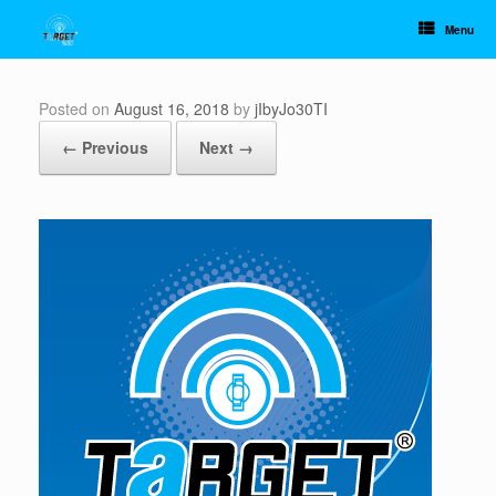
Skip
to
Menu
content
Posted on
August 16, 2018
by
jIbyJo30TI
← Previous
Next →