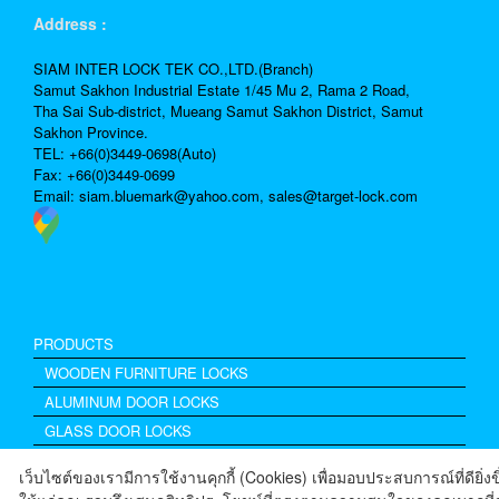
Address :
SIAM INTER LOCK TEK CO.,LTD.(Branch)
Samut Sakhon Industrial Estate 1/45 Mu 2, Rama 2 Road,
Tha Sai Sub-district, Mueang Samut Sakhon District, Samut
Sakhon Province.
TEL: +66(0)3449-0698(Auto)
Fax: +66(0)3449-0699
Email:
siam.bluemark@yahoo.com,
sales@target-lock.com
PRODUCTS
WOODEN FURNITURE LOCKS
ALUMINUM DOOR LOCKS
GLASS DOOR LOCKS
Excel Drawer Lock
เว็บไซต์ของเรามีการใช้งานคุกกี้ (Cookies) เพื่อมอบประสบการณ์ที่ดียิ่งข
ACCESSORIES